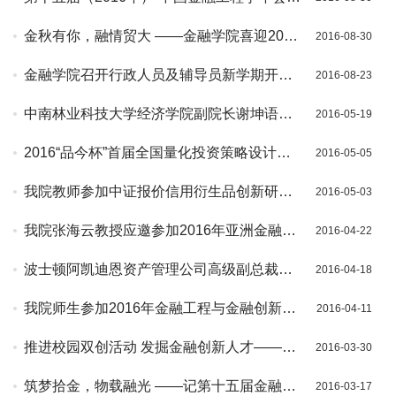
重召开
金秋有你，融情贸大 ——金融学院喜迎2016
2016-08-30
级新生
金融学院召开行政人员及辅导员新学期开门
2016-08-23
会
中南林业科技大学经济学院副院长谢坤语一
2016-05-19
行来我院调研
2016“品今杯”首届全国量化投资策略设计大
2016-05-05
赛复赛培训会圆满结束
我院教师参加中证报价信用衍生品创新研讨
2016-05-03
会——张海云教授做特邀主题报告
我院张海云教授应邀参加2016年亚洲金融工
2016-04-22
具估值峰会并发表演讲
波士顿阿凯迪恩资产管理公司高级副总裁石
2016-04-18
彬博士来我院作学术报告
我院师生参加2016年金融工程与金融创新会
2016-04-11
议——张海云教授做特邀报告
推进校园双创活动 发掘金融创新人才——
2016-03-30
2016“品今杯”首届全国量化投资策略设计大
筑梦拾金，物载融光 ——记第十五届金融文
2016-03-17
赛拉开帷幕