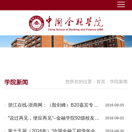
学院新闻
您所在的位置：
首页
学院新闻
-
浙江在线-浙商网：（殷剑峰）B20嘉宾专
2016-09-05
访：G20峰会将对我国金融改革产生积极影
“说过再见，便应再见”--金融学院92级校友毕
2016-09-02
响
业20周年返校重聚活动
第十五届（2016年）“中国金融工程学年会隆
2016-08-30