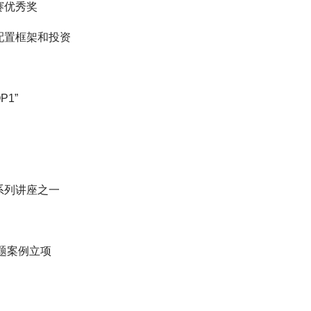
赛优秀奖
配置框架和投资
1”
系列讲座之一
题案例立项