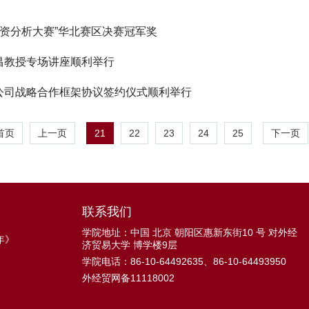
投资分析大赛”华北赛区决赛冠军奖
昌教授专场讲座顺利举行
公司战略合作框架协议签约仪式顺利举行
21
22
23
24
25
首页
上一页
下一页
联系我们
学院地址：中国 北京 朝阳区惠新东街10 号 对外经
年》
济贸易大学 博学楼9层
学院电话：86-10-64492635、86-10-64493950
外经贸网备11118002