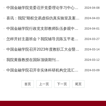
书记在湖南考察时的重要讲话精神
中国金融学院党委召开党委理论学习中心组
2024-04-08
扩大会议学习习近平总书记关于新质生产力
喜讯：我院“期权交易虚拟仿真实验室及案例
2024-04-03
的论述
团队入选“高等学校虚拟仿真教学创新实验室
中国金融学院行政党支部教师队伍参观中国
2024-04-01
项目及案例团队”
科学技术馆活动
怎样开好主题班会？我院辅导员陈玉平老师
2024-03-27
做主题班会公开课
中国金融学院召开2023年度教职工大会暨领
2024-03-14
导班子述职会
我院黄薇教授在国际顶级期刊
2024-03-12
《Management Science》发表合作论文
中国金融学院召开非实体科研机构交流汇报
2024-03-09
会
首页
上一页
下一页
尾页