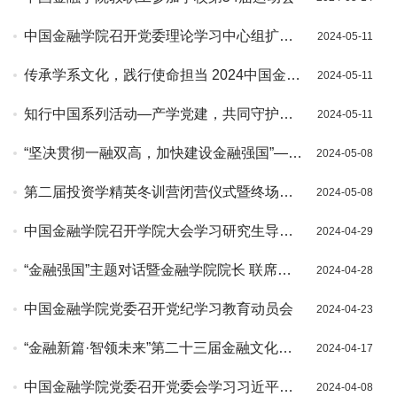
中国金融学院召开党委理论学习中心组扩大
2024-05-11
会议
传承学系文化，践行使命担当 2024中国金融
2024-05-11
学院金融工程专业校友活动系列第一场顺利
知行中国系列活动—产学党建，共同守护金
2024-05-11
举行
融安全中国金融学院师生与中粮期货产学联
“坚决贯彻一融双高，加快建设金融强国”—中
2024-05-08
合党建顺利举行
国金融学院教师受邀参加2024中国金融湖畔
第二届投资学精英冬训营闭营仪式暨终场讲
2024-05-08
论坛
座顺利举行
中国金融学院召开学院大会学习研究生导师
2024-04-29
行为准则
“金融强国”主题对话暨金融学院院长 联席会
2024-04-28
圆满结束
中国金融学院党委召开党纪学习教育动员会
2024-04-23
“金融新篇·智领未来”第二十三届金融文化节
2024-04-17
开幕
中国金融学院党委召开党委会学习习近平总
2024-04-08