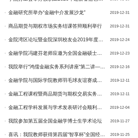
赛
金融研究所举办“金融中介发展沙龙”
2019-12-31
商品期货与期权市场实务结课答辩顺利举行
2019-12-31
金院湾区论坛暨金院深圳校友会2019年度校
2019-12-24
友大会在深圳成功举办
金融学院冯建芬老师应邀为全国金融硕士核
2019-12-23
心课程做师资培训
我院举行“鸿儒金融实务系列讲座“第二讲—金
2019-12-16
融科技助力商业银行数字化转型
金融学院与国际学院教师羽毛球友谊赛成功
2019-12-11
举办
金融工程课程暨商品期货与期权交易实务课
2019-12-11
程讲座——衍生品定价、对冲及实务成功举
金融工程学科发展与学术发表研讨会顺利召
2019-12-04
办
开
我院参加第五届全国金融学博士生学术论坛
2019-11-27
喜讯：我院教师获得第四届“智享杯”全国经管
2019-11-25