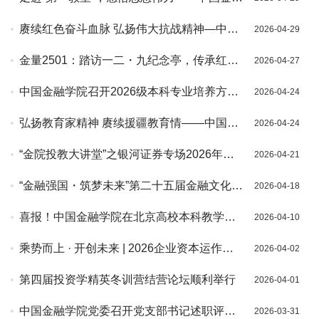
学院党委赴北京市委党校京华实践主题教室
赓续红色奋斗血脉 弘扬伟大抗战精神—中国
2026-04-29
培训学习
金融学院党委赴鱼子山抗日战争纪念馆开展
金量2501：踏访一二・九纪念亭，传承红色
2026-04-27
主题党建活动
基因，砥砺金融强国初心
中国金融学院召开2026级本科专业培养方案
2026-04-24
修订校外专家论证会
弘扬教育家精神 赓续援疆教育情——中国金
2026-04-24
融学院举办援疆教师经验交流分享会
“金院投教大讲堂”之银河证券专场2026年第1
2026-04-21
期讲座成功举办
“金融强国・筑梦未来”第二十五届金融文化节
2026-04-18
开幕
喜报！中国金融学院在北京高校本科教学项
2026-04-10
目建设中获评4项
乘势而上 · 开创未来 | 2026企业资本运作与
2026-04-02
IPO上市高级研修班春季班正式开班
第四届投资学精英冬训营结营论坛顺利举行
2026-04-01
中国金融学院党委召开党支部书记述职评议
2026-03-31