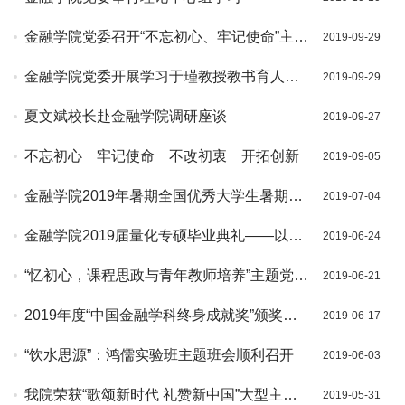
金融学院党委召开“不忘初心、牢记使命”主题
2019-09-29
教育工作动员部署大会暨全体党员培训会
金融学院党委开展学习于瑾教授教书育人事
2019-09-29
迹活动
夏文斌校长赴金融学院调研座谈
2019-09-27
不忘初心 牢记使命 不改初衷 开拓创新
2019-09-05
金融学院2019年暑期全国优秀大学生暑期夏
2019-07-04
令营顺利开营
金融学院2019届量化专硕毕业典礼——以铭
2019-06-24
纪之，恒久不移
“忆初心，课程思政与青年教师培养”主题党日
2019-06-21
活动成功举行
2019年度“中国金融学科终身成就奖”颁奖典
2019-06-17
礼暨金融学科建设与发展论坛在我校隆重举
“饮水思源”：鸿儒实验班主题班会顺利召开
2019-06-03
行
我院荣获“歌颂新时代 礼赞新中国”大型主题
2019-05-31