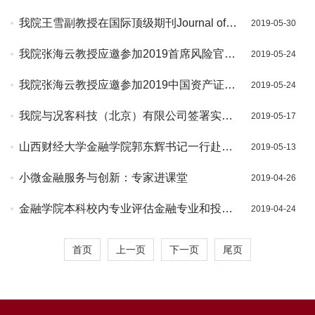
合唱比赛三等奖
我院王雪副教授在国际顶级期刊Journal of
2019-05-30
Financial Economics（JFE）发表学术论文
我院张海云教授应邀参加2019首席风险官论
2019-05-24
坛并发表圆桌发言
我院张海云教授应邀参加2019中国资产证券
2019-05-24
化和结构性融资行业年会、担任资产证券化
我院与况客科技（北京）有限公司签署实习
2019-05-17
产品年度奖评委并主持圆桌论坛
基地合作协议
山西财经大学金融学院郭东辉书记一行赴我
2019-05-13
院调研
小微金融服务与创新：专家进课堂
2019-04-26
金融学院本科校内专业评估金融专业和投资
2019-04-24
专业专家组见面会
首页
上一页
下一页
尾页