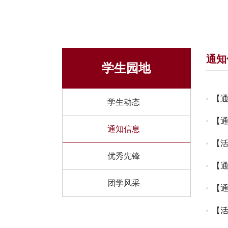
通知
学生园地
【
学生动态
【
通知信息
【活
启
优秀先锋
【通
团学风采
【通
【活