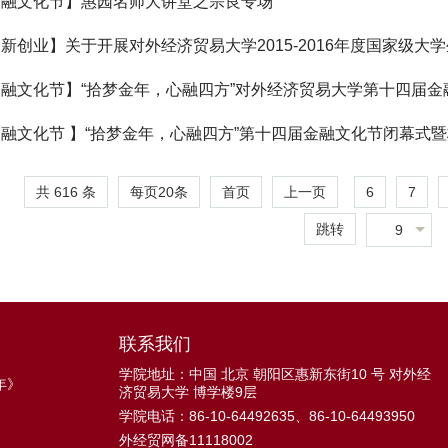
金融文化节】惠园名师大讲堂之宗良专场
新创业】关于开展对外经济贸易大学2015-2016年度国家级
融文化节】“拾梦金年，心融四方”对外经济贸易大学第十四届
场
融文化节 】“拾梦金年，心融四方”第十四届金融文化节闭幕式
共 616 条
每页
20
条
6
7
首页
上一页
跳转
9
联系我们
学院地址：中国 北京 朝阳区惠新东街10 号 对外经
年》
济贸易大学 博学楼9层
学院电话：86-10-64492635、86-10-64493950
外经贸网备11118002