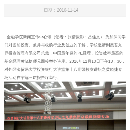
日期：2016-11-14
|
金融学院新闻宣传中心讯（记者：张倩
摄影：吕佳文）
为加深同学
们对当前投资、兼并与收购行业及创业的了解，学校邀请到昆吾九
鼎投资管理有限公司总裁，中国最年轻的
PE
经理，投资效率最高的
基金经理黄晓捷师兄回校举办讲座。
2016
年
11
月
10
日下午
13
：
30
，
对外经济贸易大学投资银行大讲堂第十八期暨校友讲坛之黄晓捷专
场活动在宁远三层报告厅举行。