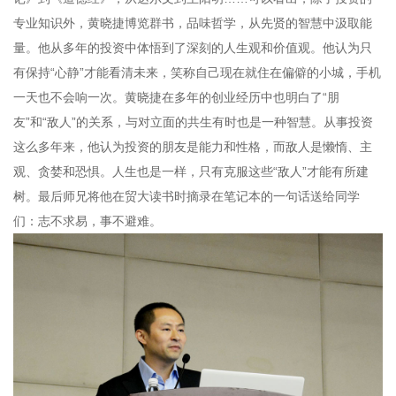
专业知识外，黄晓捷博览群书，品味哲学，从先贤的智慧中汲取能
量。他从多年的投资中体悟到了深刻的人生观和价值观。他认为只
有保持“心静”才能看清未来，笑称自己现在就住在偏僻的小城，手机
一天也不会响一次。黄晓捷在多年的创业经历中也明白了“朋
友”和“敌人”的关系，与对立面的共生有时也是一种智慧。从事投资
这么多年来，他认为投资的朋友是能力和性格，而敌人是懒惰、主
观、贪婪和恐惧。人生也是一样，只有克服这些“敌人”才能有所建
树。最后师兄将他在贸大读书时摘录在笔记本的一句话送给同学
们：志不求易，事不避难。