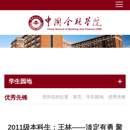
学生园地
优秀先锋
您所在的位置：
首页
学生园地
优秀先锋
-
-
2011级本科生：王林——淡定有勇 聚