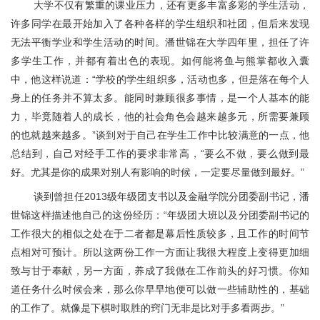
大学不仅有繁重的课业压力，还有更多丰富多彩的学生活动，
许多同学在最开始加入了各种各样的学生组织和社团，但后来发现
无法平衡学业和学生活动的时间。潘世锦在大学四年里，担任了许
多学生工作，并都有着出色的表现。如何能将鱼与熊掌都收入囊
中，他这样说道：“学校的学生组织多，活动也多，但是落在每个人
身上的任务并不算太多。能同时兼顾很多事情，是一个人基本的能
力，毕竟随着人的成长，他的社会角色会越来越多元，所需要兼顾
的也就越来越多。”谈到对于自己在学生工作中比较满意的一点，他
总结到，自己对经手工作的要求非常高，“要么不做，要么做到最
好。尤其是你的成果对别人有影响的时候，一定要尽量做到最好。”
谈到曾担任
2013
级年级团支书以及金融学院分团委副书记，潘
世锦这样描述他自己的这份经历：“年级团大班以及分团委副书记的
工作很大的相似之处在于二者都是幕后性质较多，且工作的时间节
点相对可预计。所以这两份工作一方面让我很大程度上变得更加细
致与甘于奉献，另一方面，养成了我做在工作前头的好习惯。你知
道任务什么时候会来，那么你早早地便可以做一些辅助性的，基础
的工作了。就像是下棋时取胜的窍门无非是比对手多看两步。”