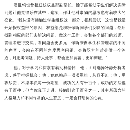
潘世锦也曾担任校权益部副部长。除了能帮助学生们解决实际
问题让他觉得乐在其中，这项工作让他对事物的思考也有着较大的
变化。“我从没有接触过学生维权这一部分，很想尝试，这也是我最
开始报权益部的原因。权益部是积极倾听同学们反映的问题，然后
找到相应的部门去解决问题。做这个工作，会和各个部门的老师、
管理者进行交流，看问题会更多元，倾听来自学生和管理者的不同
的声音，会站在不同的角度思考问题。会将双方的难处做一个沟
通，对思考问题，待人处事，都会更加宽容，更加辩证。”
他，对于学习和探索有着别样情怀；他，面对选择冷静分析考
虑，善于把握机会；他，稳稳挑起一项项重担，从容不迫；他，尽
职尽责，不愿辜负每一份期望；成功的人有千百个，成功的方法也
有千百种，但当你真正走进、接触到这千百分之一，其中所蕴含的
人格魅力和不同寻常的人生态度，一定会打动你的心灵。