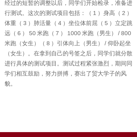
经过的短暂的调整以后，同学们开始检录，准备进
行测试。这次的测试项目包括：（
1
）身高（
2
）
体重（
3
）肺活量（
4
）坐位体前屈（
5
）立定跳
远（
6
）
50
米跑（
7
）
1000
米跑（男生）
/ 800
米跑（女生）（
8
）引体向上（男生）
/
仰卧起坐
（女生）。在拿到自己的号签之后，同学们就分散
进行具体的测试项目。测试过程紧张激烈，期间同
学们相互鼓励，努力拼搏，赛出了贸大学子的风
貌。