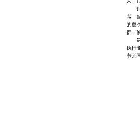
人，
考，
的夏
群，
执行
老师