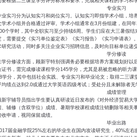
们要根据二三课堂学分评分标准和要求，完成相关课程的学习和
专业实习
专业实习分为认知实习和岗位实习。认知实习即指学术小组，培
次学术小组并合格通过评审。学术小组通常在
3
月份组建，在同年
00
个学时，其中全职实习至少持续
6
周。学生们应在大三暑假结
定，需要提交《实习单位鉴定表》《实习报告》《实习申请表》
术研究活动，同时多关注企业实习招聘信息，及时向目标单位递
学分修读
在学分修读方面，顾新宇特别强调务必要根据培养方案规划好以
位证书，需完成修读课程学分
145
学分，尤其是易被忽略的听力课
8
学分，其中包括社会实践、专业实习和毕业论文；取得二三课
平均绩点达到
2.0
或通过大学英语四级考试；受处分且未解除者无
成绩管理
顾新宇辅导员指出学生要认真研读近日发布的《对外经济贸易大
绩、辅修（含双学位）成绩、暑期学校课程成绩注销删除等相关
接收申请，视同保留成绩。
毕业出路
017
届金融学院
25%
左右的毕业生在国内攻读研究生，
40%
左右