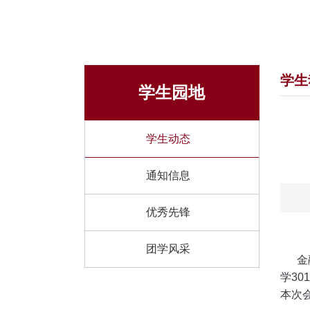
学生
学生园地
学生动态
通知信息
优秀先锋
团学风采
金融
学
301
本次