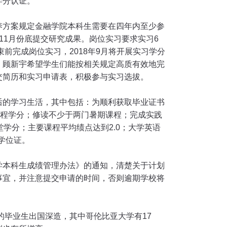
学分认证。
养方案规定金融学院本科生需要在四年内至少参
11
月份底提交研究成果。岗位实习要求实习
6
束前完成岗位实习，
2018
年
9
月将开展实习学分
。顾新宇希望学生们能按相关规定高质有效地完
交简历和实习申请表，积极参与实习选拔。
后的学习生活，其中包括：为顺利获取毕业证书
程学分；修读不少于两门暑期课程；完成实践
堂学分；主要课程平均绩点达到
2.0
；大学英语
学位证。
学本科生成绩管理办法》的通知，清楚关于计划
事宜，并注意提交申请的时间，否则逾期学校将
的毕业生出国深造，其中哥伦比亚大学有
17