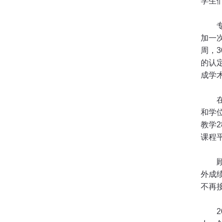
学生
加一
周，
3
的认
成学
和学
教学
2
课程
外成
不再
2