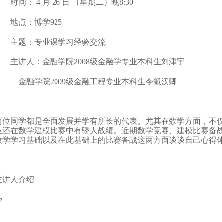
时间：
4
月
26
日
（星期二）晚
8:30
地点：博学
925
主题：专业课学习经验交流
主讲人：金融学院
2008
级金融学专业本科生刘津宇
金融学院
2009
级金融工程专业本科生令狐汉卿
两位同学都是全面发展并学有所长的代表。尤其在数学方面，不
位还在数学建模比赛中有骄人战绩。近期数学竞赛、建模比赛备
数学学习基础以及在此基础上的比赛备战这两方面谈谈自己心得
主讲人介绍
宇