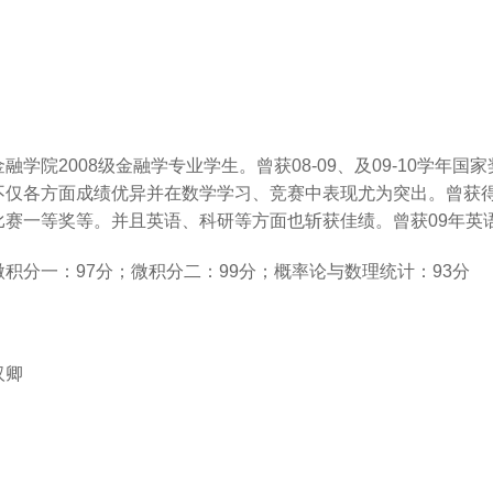
金融学院
2008
级金融学专业学生。曾获
08-09
、及
09-10
学年国家
不仅各方面成绩优异并在数学学习、竞赛中表现尤为突出。曾获
比赛一等奖等。并且英语、科研等方面也斩获佳绩。曾获
09
年英
微积分一：
97
分；微积分二：
99
分；概率论与数理统计：
93
分
汉卿