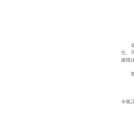
生。
建模
令狐