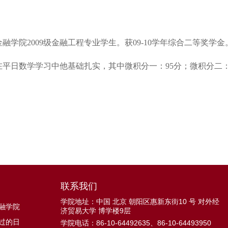
金融学院2009级金融工程专业学生。获09-10学年综合二等奖学金
在平日数学学习中他基础扎实，其中微积分一：95分；微积分二：
联系我们
学院地址：中国 北京 朝阳区惠新东街10 号 对外经
融学院
济贸易大学 博学楼9层
过的日
学院电话：86-10-64492635、86-10-64493950