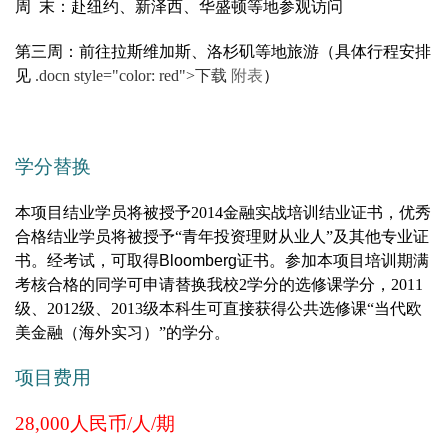
周 末：赴纽约、新泽西、华盛顿等地参观访问
第三周：前往拉斯维加斯、洛杉矶等地旅游（
具体行程安排
见
.docn style="color: red">下载
附表
）
学分替换
本项目结业学员将被授予2014金融实战培训结业证书，优秀
合格结业学员将被授予“青年投资理财从业人”及其他专业证
书。经考试，可取得
Bloomberg
证书。参加本项目培训期满
考核合格的同学可申请替换我校2学分的选修课学分，2011
级、2012级、2013级本科生可直接获得公共选修课“当代欧
美金融（海外实习）”的学分。
项目费用
28,000
人民币/人/期