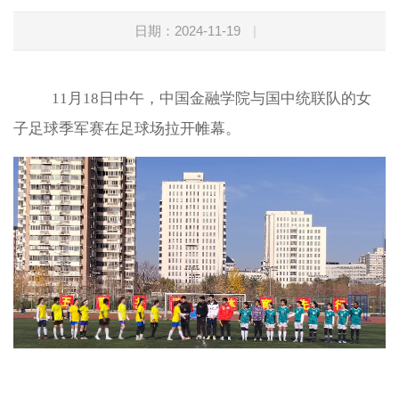
日期：2024-11-19
|
11月18日中午，中国金融学院与国中统联队的女
子足球季军赛在足球场拉开帷幕。