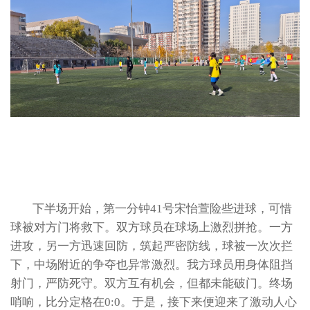
下半场开始，第一分钟41号宋怡萱险些进球，可惜
球被对方门将救下。双方球员在球场上激烈拼抢。一方
进攻，另一方迅速回防，筑起严密防线，球被一次次拦
下，中场附近的争夺也异常激烈。我方球员用身体阻挡
射门，严防死守。双方互有机会，但都未能破门。终场
哨响，比分定格在0:0。于是，接下来便迎来了激动人心