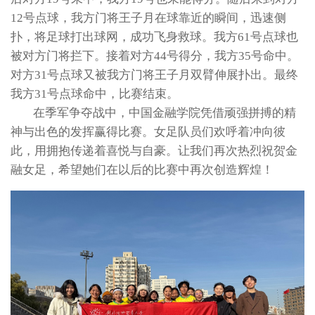
12号点球，我方门将王子月在球靠近的瞬间，迅速侧
扑，将足球打出球网，成功飞身救球。我方61号点球也
被对方门将拦下。接着对方44号得分，我方35号命中。
对方31号点球又被我方门将王子月双臂伸展扑出。最终
我方31号点球命中，比赛结束。
在季军争夺战中，中国金融学院凭借顽强拼搏的精
神与出色的发挥赢得比赛。女足队员们欢呼着冲向彼
此，用拥抱传递着喜悦与自豪。让我们再次热烈祝贺金
融女足，希望她们在以后的比赛中再次创造辉煌！