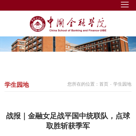
学生园地
您所在的位置：
首页
学生园地
-
战报｜金融女足战平国中统联队，点球
取胜斩获季军