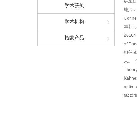
讲座题目：I
学术获奖
地点：
Conne
学术机构
年获北京
2016
指数产品
of The
担任SIA
人。
Theory
Kahnem
optimal
factors