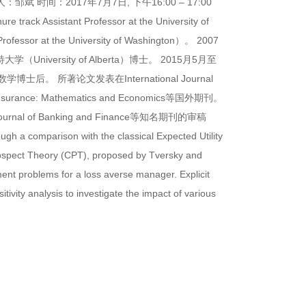
人：邹斌
时间：2017年7月7日, 下午16:00 – 17:00
sistant Professor at the University of
 at the University of Washington）。 2007
ersity of Alberta）博士。 2015月5月至
融数学博士后。 所著论文发表在International Journal
cs, Insurance: Mathematics and Economics等国外期刊。
h, Journal of Banking and Finance等知名期刊的审稿
ugh a comparison with the classical Expected Utility
rospect Theory (CPT), proposed by Tversky and
t problems for a loss averse manager. Explicit
tivity analysis to investigate the impact of various