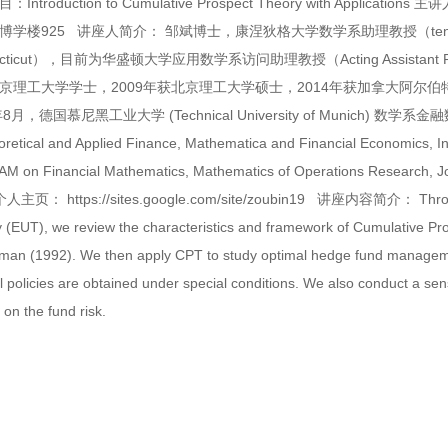
ntroduction to Cumulative Prospect Theory with Applications
主讲
博学楼925
讲座人简介：
邹斌博士，康涅狄格大学数学系助理教授（tenure track As
cticut），目前为华盛顿大学应用数学系访问助理教授（Acting Assistant Professor
理工大学学士，2009年获北京理工大学硕士，2014年获加拿大阿尔伯特大学（Univ
年8月，德国慕尼黑工业大学 (Technical University of Munich) 数学系金
oretical and Applied Finance, Mathematica and Financial Economi
M on Financial Mathematics, Mathematics of Operations Researc
个人主页：
https://sites.google.com/site/zoubin19
讲座内容简介：
Thro
 (EUT), we review the characteristics and framework of Cumulative P
an (1992). We then apply CPT to study optimal hedge fund managemen
 policies are obtained under special conditions. We also conduct a sensi
 on the fund risk.