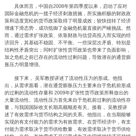
具体而言，中国自
2008
年第四季度以来，启动了应对
国际金融危机的一揽子经济刺激措施，所实施积极的财政政
策和适度宽松的货币政策取得了明显成效；较快扭转了经济
增速下滑态势，成功抵御了金融危机最直接的严峻挑战。然
而，通过需求扩张政策、依靠财政与信贷高投入而实现的经
济回升，其基础不稳固、不平衡。一些深层次矛盾、特别是
结构性矛盾突出；同时扩张性货币政策也带来了负面影响，
加之危机之前已存在的流动性过剩问题，导致潜在的通货膨
胀压力明显增强。
接下来， 吴军教授讲述了流动性压力的形成。他指
出，从需求面看，潜在通货膨胀压力主要来自于危机前形成
的过剩的流动性存量和
2009
年扩张性货币政策所释放出的
大量流动性。流动性压力首先来自于危机前过剩的流动性存
量，与我国国际收支长期高额顺差有关。接着， 吴教授讲
述了有效需求与货币结构之间的关系。他指出，在当期能够
实现的有支付能力的需求为有效需求。在货币经济中，有支
付能力需求取决于货币供给数量，有效需求取决于货币供给