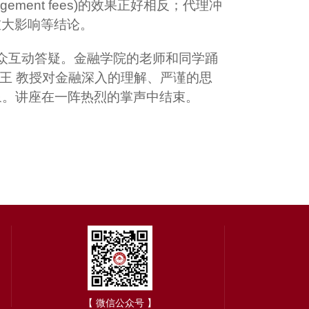
gement fees)
的效果正好相反；代理冲
重大影响等结论。
听众互动答疑。金融学院的老师和同学踊
 王 教授对金融深入的理解、严谨的思
象。讲座在一阵热烈的掌声中结束。
【 微信公众号 】