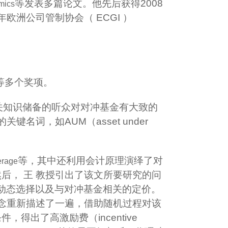
等发表多篇论文。他先后获得
2008
mics
年欧洲公司管制协会（
ECGI
）
文奖等多个奖项。
关知识储备的听众对对冲基金有大致的
的关键名词，如
AUM
（
asset under
等，其中还利用会计原理演绎了对
erage
后， 王 教授引出了该文所要研究的问
动态选择以及与对冲基金相关的定价。
概念重新描述了一遍，借助随机过程对该
条件，得出了高激励费（
incentive