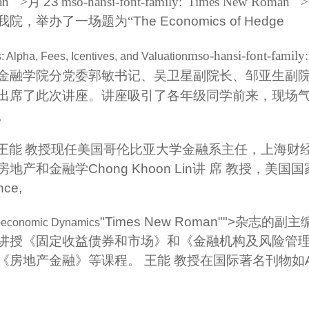
an"">月
23
mso-hansi-font-family:"Times New Roman""
我院，举办了一场题为“
The Economics of Hedge
mso-hansi-font-fa
 Alpha, Fees, Icentives, and Valuation
金融学院分党委郭敏书记、吴卫星副院长、邹亚生副
出席了此次讲座。讲座吸引了各年级同学前来，现场
。
王能
教授现任美国哥伦比亚大学金融系主任，上海财
房地产和金融学
Chong Khoon Lin
讲 席 教授，美国
nce,
"Times New Roman"">杂
economic Dynamics
讲授《固定收益债券和市场》和《金融机构及风险管
《房地产金融》等课程。 王能 教授在国际著名刊物如