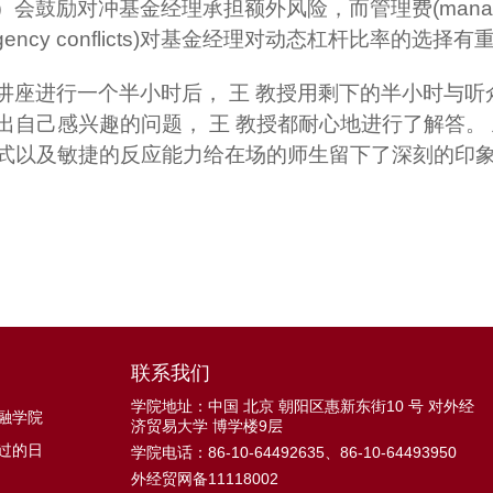
）会鼓励对冲基金经理承担额外风险，而管理费
(mana
gency conflicts)
对基金经理对动态杠杆比率的选择有
讲座进行一个半小时后， 王 教授用剩下的半小时与
出自己感兴趣的问题， 王 教授都耐心地进行了解答。
式以及敏捷的反应能力给在场的师生留下了深刻的印
联系我们
学院地址：中国 北京 朝阳区惠新东街10 号 对外经
融学院
济贸易大学 博学楼9层
过的日
学院电话：86-10-64492635、86-10-64493950
外经贸网备11118002