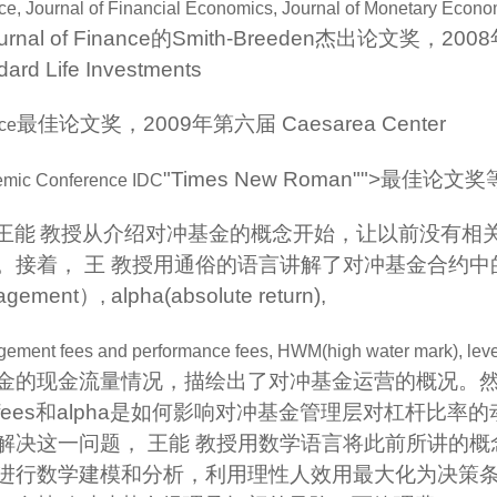
ce, Journal of Financial Economics, Journal of Monetary Econo
urnal of Finance
的
Smith-Breeden
杰出论文奖，
2008
dard Life Investments
最佳论文奖，
2009
年第六届
Caesarea Center
ce
"Times New Roman"">最佳论
mic Conference IDC
王能
教授从介绍对冲基金的概念开始，让以前没有相
。接着， 王 教授用通俗的语言讲解了对冲基金合约中
agement
）
, alpha(absolute return),
ement fees and performance fees, HWM(high water mark), lev
金的现金流量情况，描绘出了对冲基金运营的概况。然
fees
和
alpha
是如何影响对冲基金管理层对杠杆比率的
解决这一问题， 王能 教授用数学语言将此前所讲的
进行数学建模和分析，利用理性人效用最大化为决策