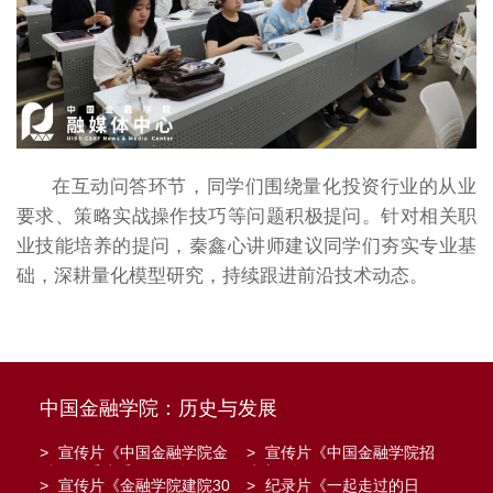
在互动问答环节，同学们围绕量化投资行业的从业
要求、策略实战操作技巧等问题积极提问。针对相关职
业技能培养的提问，秦鑫心讲师建议同学们夯实专业基
础，深耕量化模型研究，持续跟进前沿技术动态。
中国金融学院：历史与发展
>
宣传片《中国金融学院金
>
宣传片《中国金融学院招
融工程系建系20周年》
生宣传》
>
宣传片《金融学院建院30
>
纪录片《一起走过的日