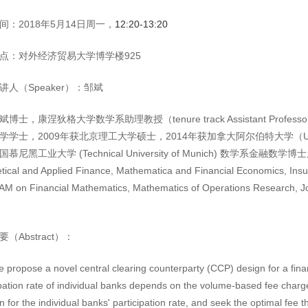
间：2018年5月14日周一，
12:20-13:20
点：对外经济贸易大学博学楼925
讲人（Speaker）：邹斌
斌博士，康涅狄格大学数学系助理教授（tenure track Assistant Professor at 
学士，2009年获北京理工大学硕士，2014年获加拿大阿尔伯特大学（Universit
尼黑工业大学 (Technical University of Munich) 数学系金融数学博士后。
tical and Applied Finance, Mathematica and Financial Economics
M on Financial Mathematics, Mathematics of Operations Researc
要（Abstract）：
 propose a novel central clearing counterparty (CCP) design for a finan
ipation rate of individual banks depends on the volume-based fee cha
n for the individual banks' participation rate, and seek the optimal fee