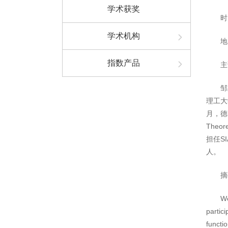
学术获奖
时
学术机构
地
指数产品
主
邹
理工大学
月，德国慕
Theore
担任SIA
人。
摘
We
partic
functio