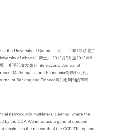
the University of Connecticut）。 2007年获北京
y of Alberta）博士。 2015月5月至2016年8
 所著论文发表在International Journal of
, Insurance: Mathematics and Economics等国外期刊。
h, Journal of Banking and Finance等知名期刊的审稿
cial network with multilateral clearing, where the
rged by the CCP. We introduce a general demand
 that maximizes the net worth of the CCP. The optimal