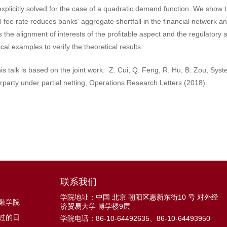
explicitly solved for the case of a quadratic demand function. We show th
 fee rate reduces banks' aggregate shortfall in the financial network an
es the alignment of interests of the profitable aspect and the regulator
al examples to verify the theoretical results.
is talk is based on the joint work: Z. Cui, Q. Feng, R. Hu, B. Zou, Syste
rparty under partial netting, Operations Research Letters (2018).
联系我们
学院地址：中国 北京 朝阳区惠新东街10 号 对外经
融学院
济贸易大学 博学楼9层
过的日
学院电话：86-10-64492635、86-10-64493950