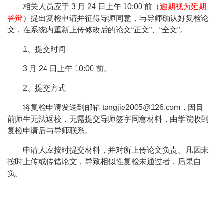
相关人员应于
3
月
24
日上午
10:00
前（
逾期视为延期
答辩
）提出复检申请并征得导师同意，与导师确认好复检论
文，在系统内重新上传修改后的论文
“
正文
”
、
“
全文
”
。
1
、提交时间
3
月
24
日上午
10:00
前
。
2
、提交方式
将复检申请发送到邮箱
tangjie2005@126.com
，因目
前师生无法返校，无需提交导师签字同意材料，由学院收到
复检申请后与导师联系。
申请人应按时提交材料，并对所上传论文负责。凡因未
按时上传或传错论文，导致相似性复检未通过者，后果自
负。