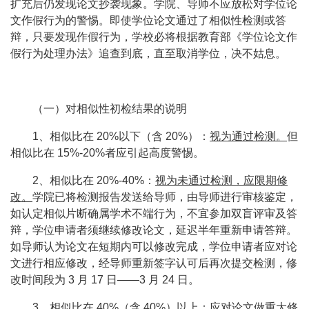
扩充后仍发现论文抄袭现象。学院、导师不应放松对学位论
文作假行为的警惕。即使学位论文通过了相似性检测或答
辩，只要发现作假行为，学校必将根据教育部《学位论文作
假行为处理办法》追查到底，直至取消学位，决不姑息。
（一）对相似性初检结果的说明
1
、相似比在
20%
以下（含
20%
）：
视为通过检测。
但
相似比在
15%-20%
者应引起高度警惕。
2
、相似比在
20%-40%
：
视为未通过检测，应限期修
改。
学院已将检测报告发送给导师，由导师进行审核鉴定，
如认定相似片断确属学术不端行为，不宜参加双盲评审及答
辩，学位申请者须继续修改论文，延迟半年重新申请答辩。
如导师认为论文在短期内可以修改完成，学位申请者应对论
文进行相应修改，经导师重新签字认可后再次提交检测，修
改时间段为
3
月
17
日
——3
月
24
日
。
3
、相似比在
40%
（含
40%
）以上：
应对论文做重大修