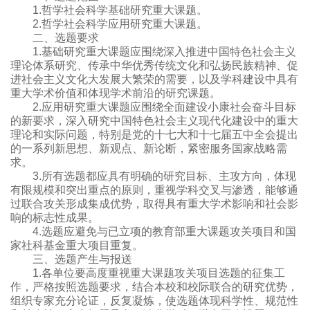
1.
哲学社会科学基础研究重大课题。
2.
哲学社会科学应用研究重大课题。
二、选题要求
1.
基础研究重大课题应围绕深入推进中国特色社会主义
理论体系研究、传承中华优秀传统文化和弘扬民族精神、促
进社会主义文化大发展大繁荣的需要，以及学科建设中具有
重大学术价值和体现学术前沿的研究课题。
2.
应用研究重大课题应围绕全面建设小康社会奋斗目标
的新要求，深入研究中国特色社会主义现代化建设中的重大
理论和实际问题，特别是党的十七大和十七届五中全会提出
的一系列新思想、新观点、新论断，紧密服务国家战略需
求。
3.
所有选题都应具有明确的研究目标、主攻方向，体现
有限规模和突出重点的原则，重视学科交叉与渗透，能够通
过联合攻关形成集成优势，取得具有重大学术影响和社会影
响的标志性成果。
4.
选题应避免与已立项的教育部重大课题攻关项目和国
家社科基金重大项目重复。
三、选题产生与报送
1.
各单位要高度重视重大课题攻关项目选题的征集工
作，严格按照选题要求，结合本校和校际联合的研究优势，
组织专家充分论证，反复凝炼，使选题体现科学性、规范性