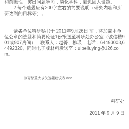
和前瞻性，突出问题导向，淡化学科，避免因人设题。
2.
每个选题应有
300
字左右的简要说明（研究内容和所
要达到的目标等）。
请各单位科研秘书于
2011
年
9
月
26
日
前，将加盖本单
位公章的选题和简要论证
1
份报送至科研处办公室（诚信楼
9
01
或
907
房间），联系人：赵菁、柳瑛，电话：
64493008,6
4492320
。同时电子版材料发送至：
uibeliuying@126.co
m
。
教育部重大攻关选题建议表.doc
科研处
2011
年
9
月
9
日