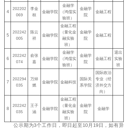
金融学
202202
李金
金融学
4
金融学院
（鸿儒实
金融工程
069
桓
院
验班）
金融工程
202242
陈云
（量化金
金融学
5
金融学院
金融工程
005
祥
融实验
院
班）
金融学
退出
202242
俞张
金融学
6
金融学院
（鸿儒实
金融工程
实验
074
嘉
院
验班）
班
国际政治
202294
万焯
国际关
专业（经
7
金融学院
金融科技
035
燃
系学院
济外交方
向）
金融工程
202242
王子
（量化金
金融学
8
金融学院
金融学
035
涵
融实验
院
班）
公示期为3个工作日，即日起至10月19日，如有异