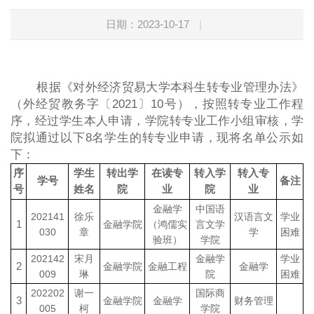
日期：2023-10-17
|
根据《对外经济贸易大学本科生转专业管理办法》
（外经贸教务字〔2021〕10号），按照转专业工作程
序，经过学生本人申请，学院转专业工作小组审核，学
院拟通过以下8名学生的转专业申请，现将名单公示如
下：
序
学生
转出学
在读专
转入学
转入专
学号
备注
号
姓名
院
业
院
业
金融学
中国语
202141
徐乐
汉语言文
学业
1
金融学院
（鸿儒实
言文学
030
章
学
困难
验班）
学院
202142
宋月
金融学
学业
2
金融学院
金融工程
金融学
009
琳
院
困难
202202
谢一
国际商
3
金融学院
金融学
财务管理
005
柯
学院