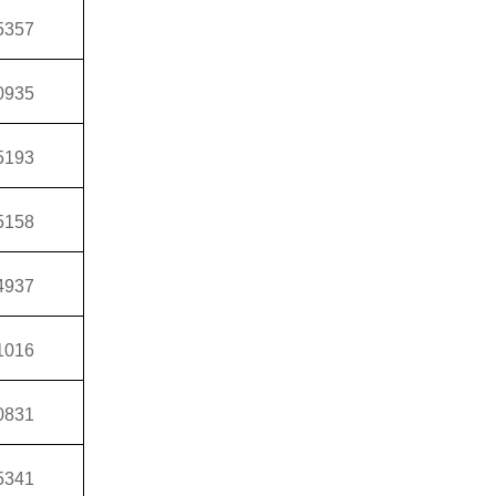
5357
0935
5193
5158
4937
1016
0831
5341