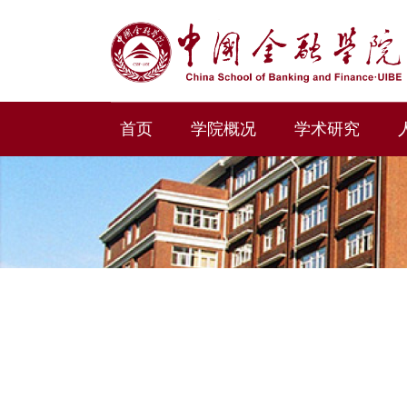
首页
学院概况
学术研究