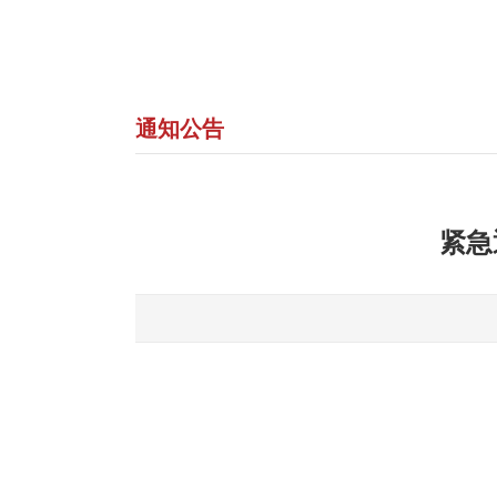
通知公告
紧急