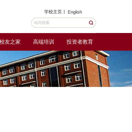
|
学校主页
English
校友之家
高端培训
投资者教育