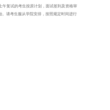
上午复试的考生按原计划，面试签到及资格审
3:00开始。请考生服从学院安排，按照规定时间进行