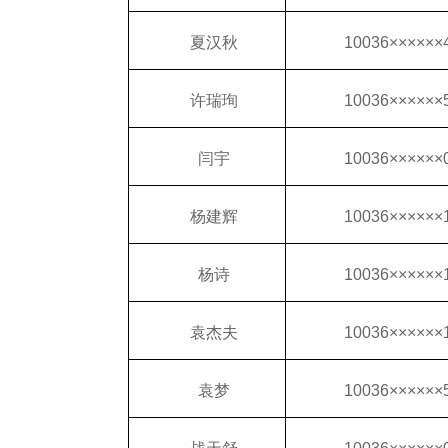
夏汉秋
10036××××××
许瑞珣
10036××××××
闫宇
10036××××××
杨建辉
10036××××××
杨诗
10036××××××
袁杰夫
10036××××××
袁梦
10036××××××