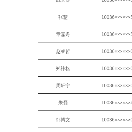
战天舒
10036××××××
张慧
10036××××××
章嘉舟
10036××××××
赵睿哲
10036××××××
郑祎格
10036××××××
周轩宇
10036××××××
朱磊
10036××××××
邹博文
10036××××××