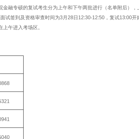
院金融专硕的复试考生分为上午和下午两批进行（名单附后），
考生面试签到及资格审查时间为3月28日12:30-12:50，复试1
在上午进入考场区。
0868
5321
0941
5040